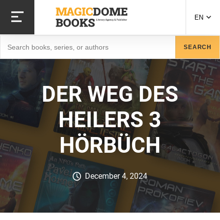
Skip
to
EN
main
content
Search
SEARCH
DER WEG DES
HEILERS 3
HÖRBÜCH
December 4, 2024