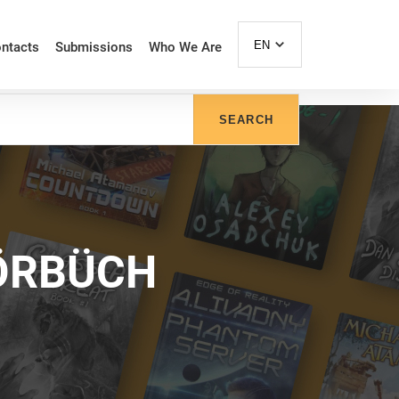
EN
ntacts
Submissions
Who We Are
SEARCH
HÖRBÜCH