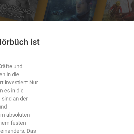
Hörbüch ist
 Kräfte und
n in die
t investiert: Nur
n es in die
 sind an der
und
dem absoluten
inem festen
teinanders. Das