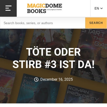
Skip
to
EN
main
content
Search
SEARCH
TÖTE ODER
STIRB #3 IST DA!
December 16, 2025