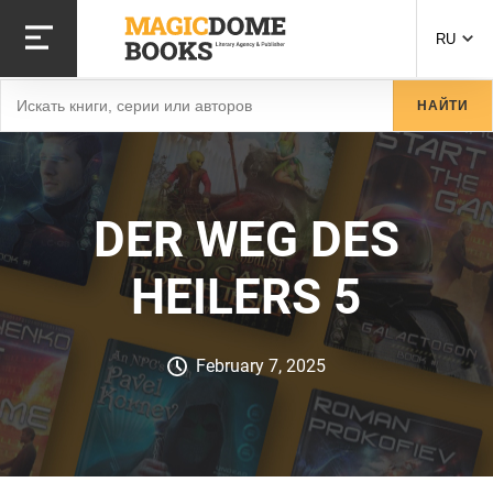
Перейти
к
RU
основному
содержанию
Найти
НАЙТИ
DER WEG DES
HEILERS 5
February 7, 2025