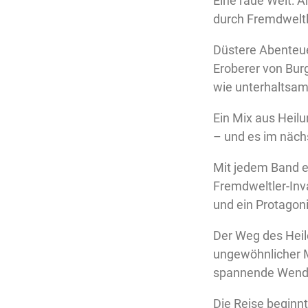
Eine raue Welt: A
durch Fremdweltl
Düstere Abenteue
Eroberer von Bur
wie unterhaltsam
Ein Mix aus Heil
– und es im näc
Mit jedem Band er
Fremdweltler-Inv
und ein Protagoni
Der Weg des Heile
ungewöhnlicher Ma
spannende Wendu
Die Reise beginnt