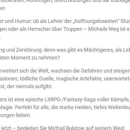
ristokraten, Hofintrigen, Grenzfestungen und die ständi
er.
r und Humor: ob als Lehrer der „hoffnungslosesten“ Stud
gen oder als Herrscher über Truppen – Michails Weg ist 
.
ung und Zerstörung: denn was gibt es Mächtigeres, als L
hsten Moment zu nehmen?
weitert sich die Welt, wachsen die Gefahren und steigen
asionen, tödliche Duelle, magische Artefakte, unerwarte
st, der niemals aufgibt.
rs ist eine epische LitRPG-/Fantasy-Saga voller Kämpfe,
gie. Perfekt für alle, die starke Helden, tiefes Weltenbu
ngen lieben.
 jetzt – begleiten Sie Michail Bulatow auf seinem Weg!