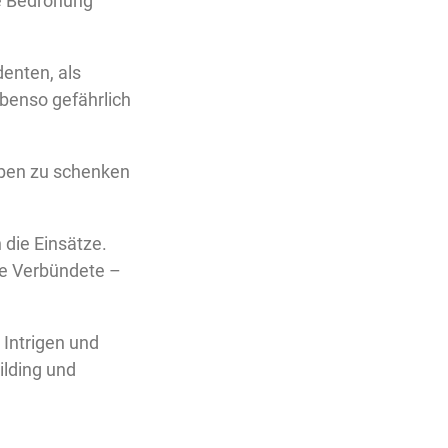
ge Bedrohung
enten, als
ebenso gefährlich
eben zu schenken
 die Einsätze.
te Verbündete –
 Intrigen und
ilding und