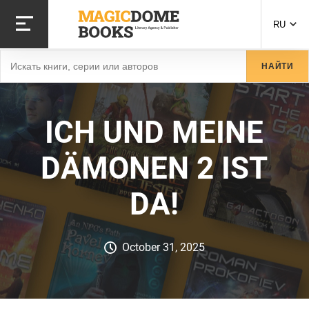
Перейти
к
RU
основному
содержанию
Найти
НАЙТИ
ICH UND MEINE
DÄMONEN 2 IST
DA!
October 31, 2025