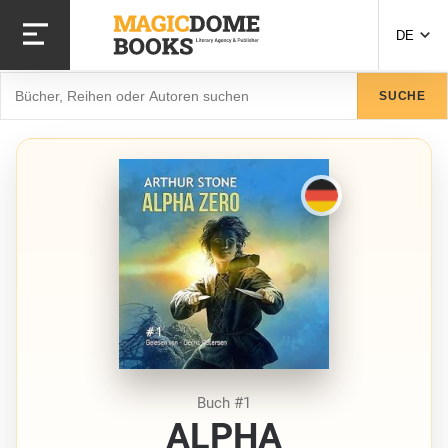
Direkt
zum
DE
Inhalt
Suche
SUCHE
Buch #1
ALPHA