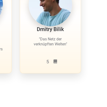
Dmitry Bilik
"Das Netz der
verknüpften Welten"
rs
5