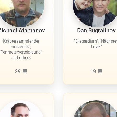
ichael Atamanov
Dan Sugralinov
"Kräutersammler der
"Disgardium", "Nächste
Finsternis",
Level"
"Perimeterverteidigung"
and others
29
19