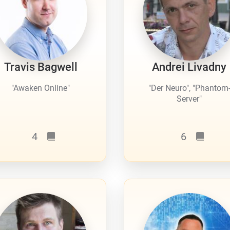
Travis Bagwell
Andrei Livadny
"Awaken Online"
"Der Neuro", "Phantom
Server"
4
6