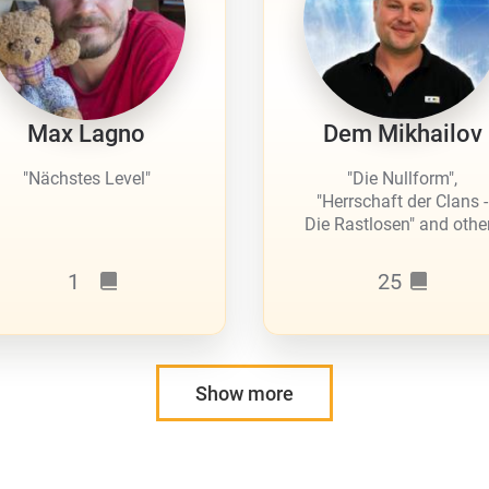
Max Lagno
Dem Mikhailov
"Nächstes Level"
"Die Nullform",
"Herrschaft der Clans -
Die Rastlosen" and othe
1
25
Show more