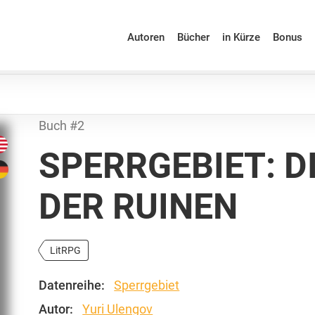
Autoren
Bücher
in Kürze
Bonus
Buch #2
SPERRGEBIET: D
DER RUINEN
LitRPG
Datenreihe:
Sperrgebiet
Autor:
Yuri Ulengov