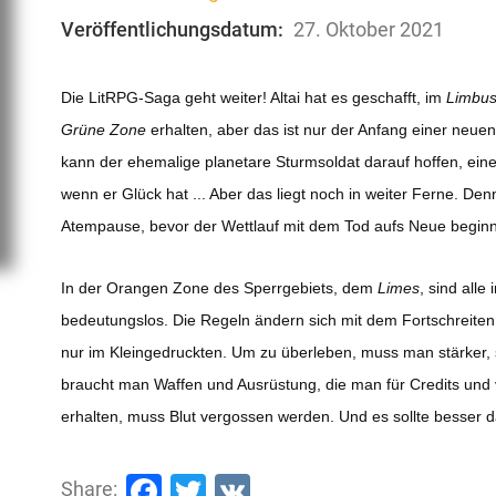
Veröffentlichungsdatum:
27. Oktober 2021
Die LitRPG-Saga geht weiter! Altai hat es geschafft, im
Limbu
Grüne Zone
erhalten, aber das ist nur der Anfang einer neu
kann der ehemalige planetare Sturmsoldat darauf hoffen, eine
wenn er Glück hat ... Aber das liegt noch in weiter Ferne. D
Atempause, bevor der Wettlauf mit dem Tod aufs Neue beginn
In der Orangen Zone des Sperrgebiets, dem
Limes
, sind all
bedeutungslos. Die Regeln ändern sich mit dem Fortschreiten de
nur im Kleingedruckten. Um zu überleben, muss man stärker, s
braucht man Waffen und Ausrüstung, die man für Credits und 
erhalten, muss Blut vergossen werden. Und es sollte besser d
Facebook
Twitter
VK
Share: