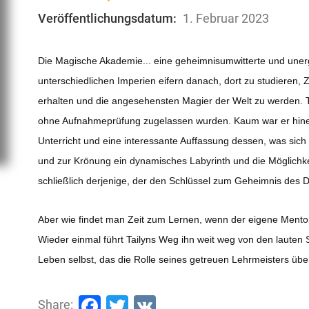
Veröffentlichungsdatum:
1. Februar 2023
Die Magische Akademie... eine geheimnisumwitterte und unerg
unterschiedlichen Imperien eifern danach, dort zu studieren
erhalten und die angesehensten Magier der Welt zu werden. Ta
ohne Aufnahmeprüfung zugelassen wurden. Kaum war er hinei
Unterricht und eine interessante Auffassung dessen, was sich 
und zur Krönung ein dynamisches Labyrinth und die Möglichke
schließlich derjenige, der den Schlüssel zum Geheimnis des 
Aber wie findet man Zeit zum Lernen, wenn der eigene Mentor 
Wieder einmal führt Tailyns Weg ihn weit weg von den lauten 
Leben selbst, das die Rolle seines getreuen Lehrmeisters üb
Facebook
Twitter
VK
Share: