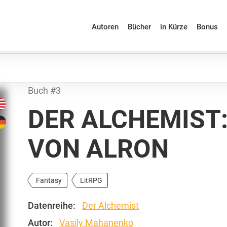
Autoren
Bücher
in Kürze
Bonus
Buch #3
DER ALCHEMIST:
VON ALRON
Fantasy
LitRPG
Datenreihe:
Der Alchemist
Autor:
Vasily Mahanenko