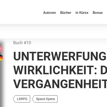
Autoren
Bücher
in Kürze
Bonus
Buch #10
UNTERWERFUNG
WIRKLICHKEIT: D
VERGANGENHEI
LitRPG
Space Opera