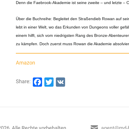
Denn die Faebrook-Akademie ist seine zweite – und letzte – 
Über die Buchreihe: Begleitet den Straßendieb Rowan auf se
lebt in einer Welt, wo das Erkunden von Dungeons voller gefä
einem hilft, sich vom niedrigsten Rang des Bronze-Abenteure
zu kämpfen. Doch zuerst muss Rowan die Akademie absolvie
Amazon
Facebook
Twitter
VK
Share:
026, Alle Rechte vorbehalten
agent@md-