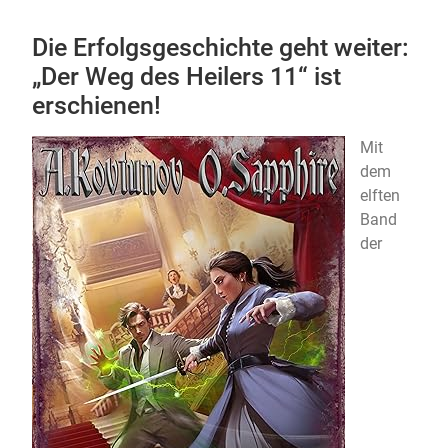
Die Erfolgsgeschichte geht weiter:
„Der Weg des Heilers 11“ ist
erschienen!
Mit
dem
elften
Band
der