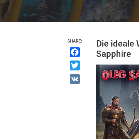
SHARE:
Die ideale
Facebook
Sapphire
Twitter
VK