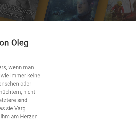
von Oleg
ders, wenn man
 wie immer keine
menschen oder
hüchtern, nicht
tztere sind
as sie Varg
s ihm am Herzen