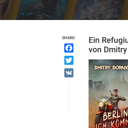
SHARE:
Ein Refugi
Facebook
von Dmitry
Twitter
VK