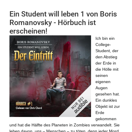
Ein Student will leben 1 von Boris
Romanovsky - Hörbuch ist
erscheinen!
Ich bin ein
College-
Student, der
den Abstieg
der Erde in
die Hölle mit
seinen
eigenen
Augen
gesehen hat.
Ein dunkles
Objekt ist zur
Erde
gekommen
und hat die Hälfte des Planeten in Zombies verwandelt. Sie
leben davon, uns – Menschen – zu töten, denn jeder Mord