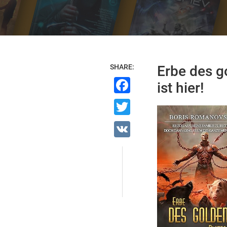
SHARE:
Erbe des g
Facebook
ist hier!
Twitter
VK