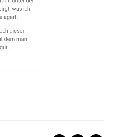
Stadt, unter der
irgt, was ich
elagert.
och dieser
 mit dem man
gut...