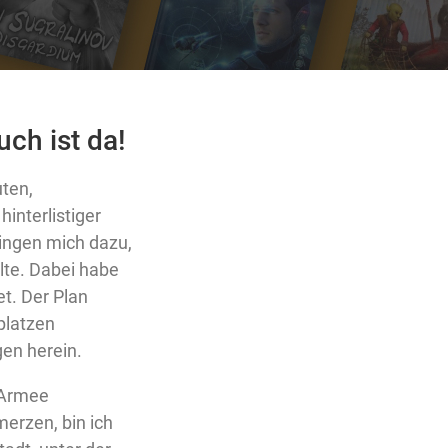
ch ist da!
uten,
interlistiger
ingen mich dazu,
llte. Dabei habe
et. Der Plan
platzen
n herein.
r Armee
erzen, bin ich