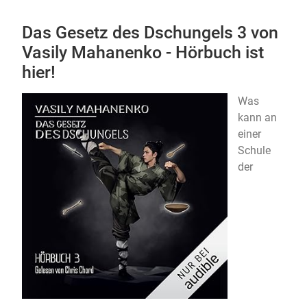
Das Gesetz des Dschungels 3 von
Vasily Mahanenko - Hörbuch ist
hier!
Was
kann an
einer
Schule
der