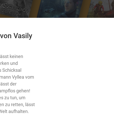
von Vasily
ässt keinen
arken und
s Schicksal
nmann Vyllea vom
ässt der
kampflos gehen!
les zu tun, um
n zu retten, lässt
elt aufhalten.