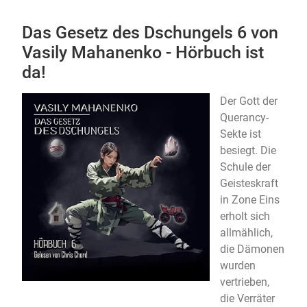
Das Gesetz des Dschungels 6 von
Vasily Mahanenko - Hörbuch ist
da!
Der Gott der
Querancy-
Sekte ist
besiegt. Die
Schule der
Geisteskraft
in Zone Eins
erholt sich
allmählich,
die Dämonen
wurden
vertrieben,
die Verräter