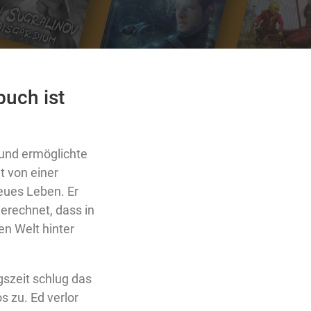
uch ist
h und ermöglichte
 von einer
eues Leben. Er
gerechnet, dass in
n Welt hinter
szeit schlug das
 zu. Ed verlor