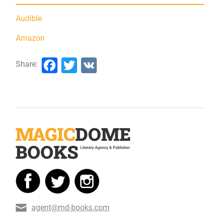
Audible
Amazon
Facebook
Twitter
VK
Share:
agent@md-books.com