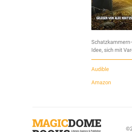
Schatzkammern–od
Idee, sich mit Va
Audible
Amazon
©2