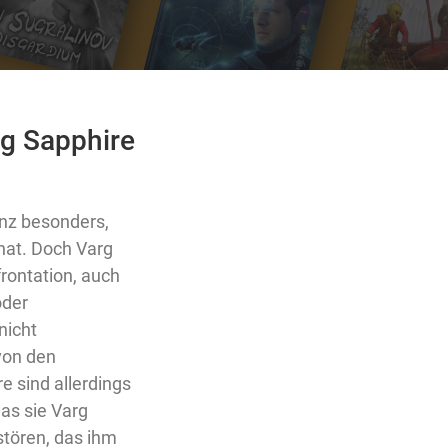
eg Sapphire
anz besonders,
at. Doch Varg
rontation, auch
oder
nicht
von den
e sind allerdings
as sie Varg
stören, das ihm