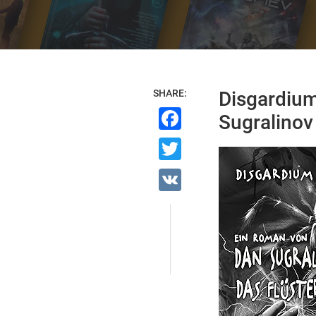
SHARE:
Disgardiu
Facebook
Sugralinov 
Twitter
VK