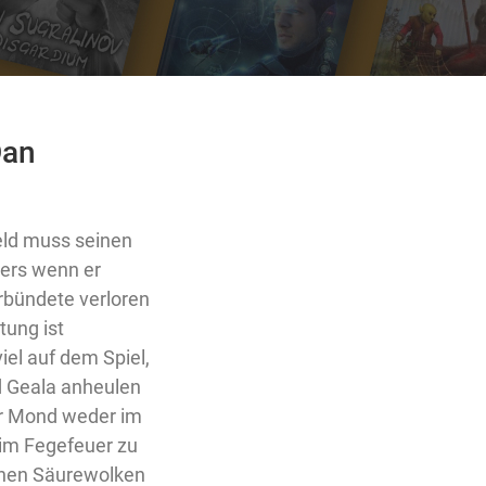
Dan
Held muss seinen
ders wenn er
bündete verloren
tung ist
iel auf dem Spiel,
 Geala anheulen
ser Mond weder im
 im Fegefeuer zu
ernen Säurewolken