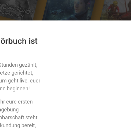
örbuch ist
Stunden gezählt,
tze gerichtet,
um geht live, euer
ann beginnen!
ihr eure ersten
Umgebung
hbarschaft steht
rkundung bereit,