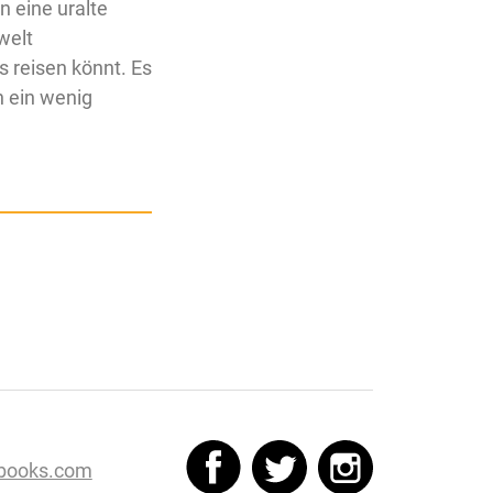
n eine uralte
welt
s reisen könnt. Es
h ein wenig
books.com