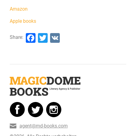
Amazon
Apple books
Facebook
Twitter
VK
Share:
agent@md-books.com