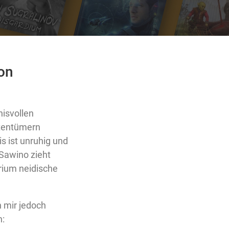
on
isvollen
tentümern
s ist unruhig und
Sawino zieht
rium neidische
n mir jedoch
n: