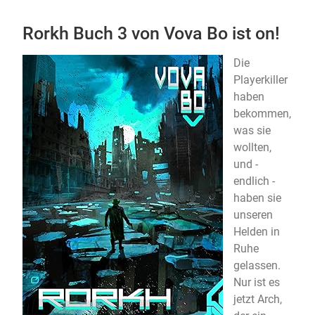
Rorkh Buch 3 von Vova Bo ist on!
Die
Playerkiller
haben
bekommen,
was sie
wollten,
und -
endlich -
haben sie
unseren
Helden in
Ruhe
gelassen.
Nur ist es
jetzt Arch,