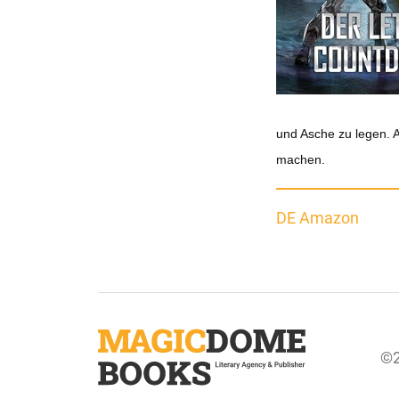
und Asche zu legen. 
machen.
DE Amazon
©2