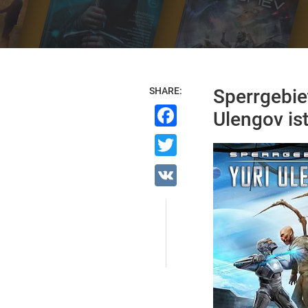
SHARE:
Sperrgebie
Facebook
Ulengov is
Twitter
VK