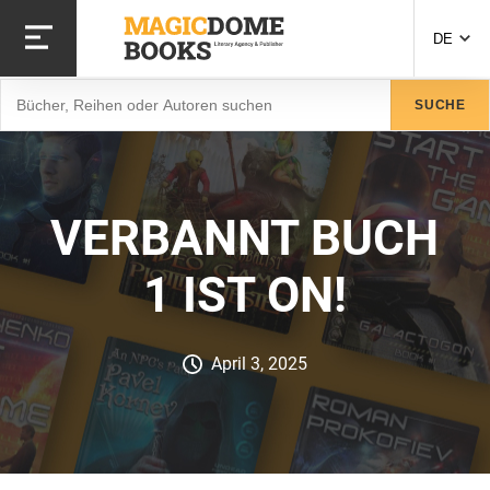
Direkt
zum
DE
Inhalt
Suche
SUCHE
VERBANNT BUCH
1 IST ON!
April 3, 2025