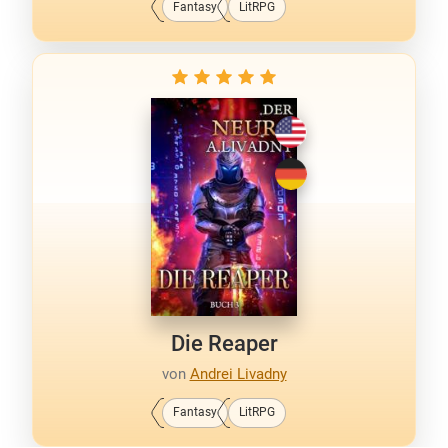
Fantasy
LitRPG
Die Reaper
von
Andrei Livadny
Fantasy
LitRPG