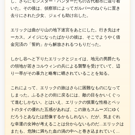
し、さらにモンスター・ハンターたちの古代都市に辿り着
いた。その後は、偵察班によってガルパーのねぐらに置き
去りにされた少女、ジェイも助け出した。
エリックは曲がり山の地下迷宮をあとにした。行き先はオ
ーカス。メイジになったばかりの彼は、そこでようやく借
金完済の「誓約」から解放されるつもりだった。
しかし谷へと下りたエリックとジェイは、地元の男爵たち
の領地が若きコルウィンの兵による襲撃を受けていて、辺
り一帯がその暴力と略奪に晒されていることを知る。
これによって、エリックの旅はさらに困難なものになって
しまった。ふるさとの街に戻るには、敵の目をかいくぐっ
て進むしかない。とはいえ、エリックの慎重な性格とペッ
トのタイの優れた五感があれば、この旅もスムーズにゆく
だろうとあなたは想像するかもしれない。だが、気まぐれ
な幸運の女神が考えることは分からないものだ...エリックは
またも、危険に満ちた血の渦の中へと巻き込まれていく...