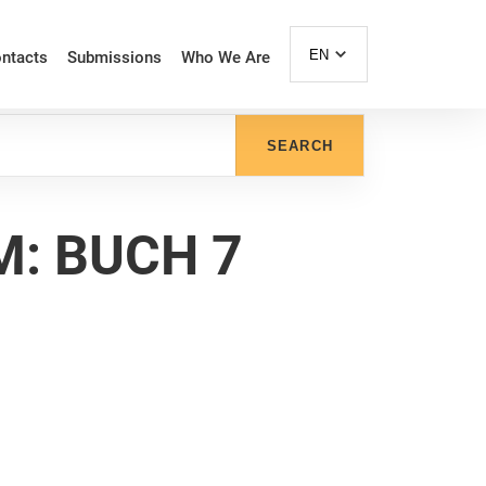
EN
ntacts
Submissions
Who We Are
SEARCH
M: BUCH 7