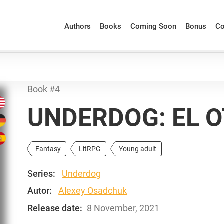
Authors
Books
Coming Soon
Bonus
Co
Book #4
UNDERDOG: EL 
Fantasy
LitRPG
Young adult
Series:
Underdog
Autor:
Alexey Osadchuk
Release date:
8 November, 2021