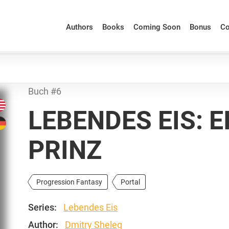
Authors
Books
Coming Soon
Bonus
Co
Buch #6
LEBENDES EIS: 
PRINZ
Progression Fantasy
Portal
Series:
Lebendes Eis
Author:
Dmitry Sheleg