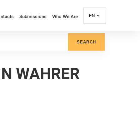
EN
ntacts
Submissions
Who We Are
SEARCH
EIN WAHRER