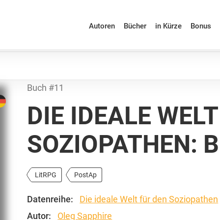
Autoren
Bücher
in Kürze
Bonus
Buch #11
DIE IDEALE WELT
SOZIOPATHEN: 
LitRPG
PostAp
Datenreihe:
Die ideale Welt für den Soziopathen
Autor:
Oleg Sapphire