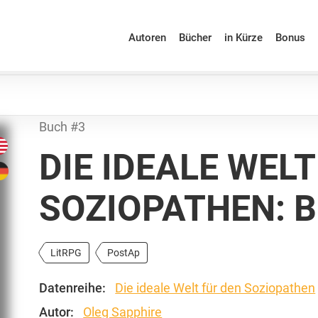
Autoren
Bücher
in Kürze
Bonus
Buch #3
DIE IDEALE WELT
SOZIOPATHEN: B
LitRPG
PostAp
Datenreihe:
Die ideale Welt für den Soziopathen
Autor:
Oleg Sapphire