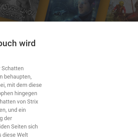
buch wird
r Schatten
en behaupten,
sei, mit dem diese
sophen hingegen
hatten von Strix
en, und ein
g der
iden Seiten sich
s diese Welt