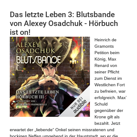
Das letzte Leben 3: Blutsbande
von Alexey Osadchuk - Hörbuch
ist on!
Heinrich de
Gramonts
Petition beim
König, Max
Renard von
seiner Pflicht
zum Dienst im
Westlichen Fort
zu befreien, war
erfolgreich. Max’
Schuld
gegenüber der
Krone gilt als
bezahlt. Jetzt
erwartet der „liebende“ Onkel seinen missratenen und
bockigen Neffen umgehend in der Hauptstadt, wo er die