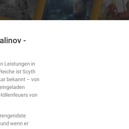
linov -
n Leistungen in
Reiche ist Scyth
kkar bekannt – von
 eingeladen
Höllenfeuers von
trengendste
 und wenn er