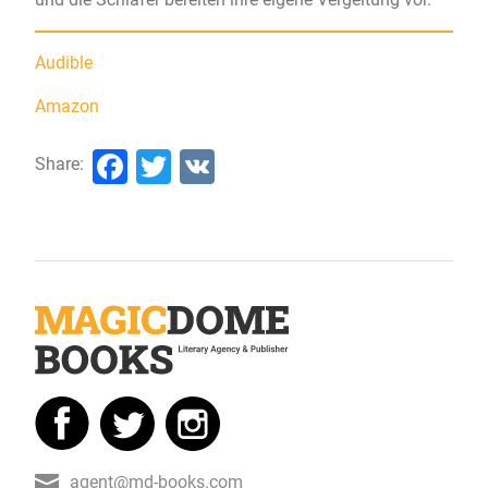
Audible
Amazon
Facebook
Twitter
VK
Share:
agent@md-books.com