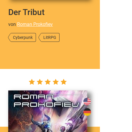
Der Tribut
von
Roman Prokofiev
Cyberpunk
LitRPG