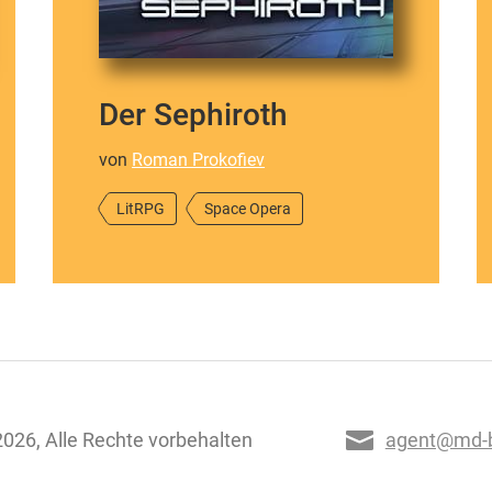
Der Sephiroth
von
Roman Prokofiev
LitRPG
Space Opera
026, Alle Rechte vorbehalten
agent@md-