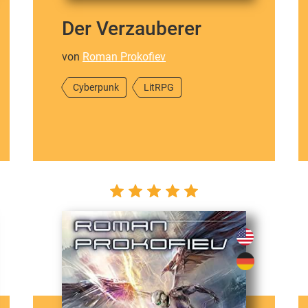
Der Verzauberer
von
Roman Prokofiev
Cyberpunk
LitRPG