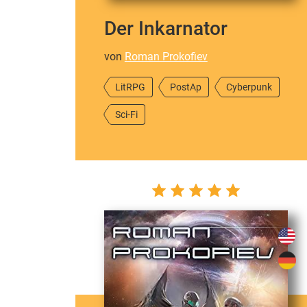
Der Inkarnator
von
Roman Prokofiev
LitRPG
PostAp
Cyberpunk
Sci-Fi