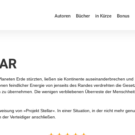
Autoren
Bücher
in Kürze
Bonus
LAR
neten Erde stürzten, ließen sie Kontinente auseinanderbrechen und 
ionen feindlicher Energie von jenseits des Randes verdrehten die Gese
en zu übernehmen. Die wenigen verbliebenen Überreste der Menschhei
e Anweisung von »Projekt Stellar«. In einer Situation, in der nicht meh
 der Verteidiger anschließen.