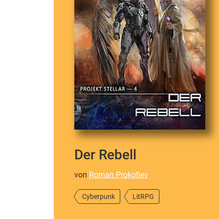
Der Rebell
von
Roman Prokofiev
Cyberpunk
LitRPG