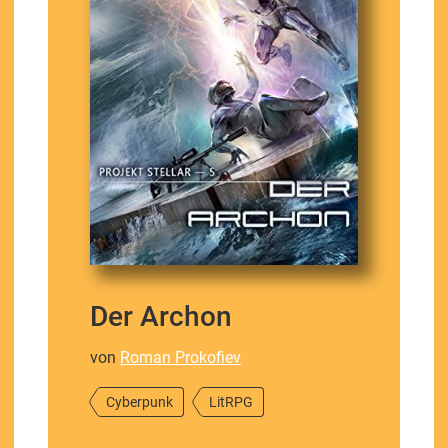
Der Archon
von
Roman Prokofiev
Cyberpunk
LitRPG