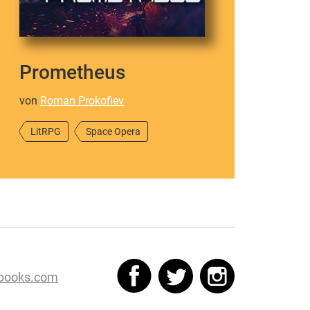
Prometheus
von
Roman Prokofiev
LitRPG
Space Opera
books.com