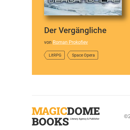
Der Vergängliche
von
Roman Prokofiev
LitRPG
Space Opera
©2