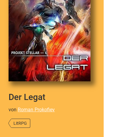
Der Legat
von
Roman Prokofiev
LitRPG