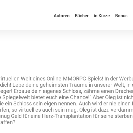
Autoren
Bücher
in Kürze
Bonus
 virtuellen Welt eines Online-MMORPG-Spiels! In der Werb
n dich! Lebe deine geheimsten Träume in unserer Welt, i
eger! Erbaue dein eigenes Schloss, zähme einen Drachen, 
e Spiegelwelt bietet euch eine Chance!" Aber Oleg ist ni
ie ein Schloss sein eigen nennen. Auch wird er nie einen 
fen, so virtuell es auch sein mag. Oleg ist dazu verdammt
 genug Geld für eine Herz-Transplantation für seine ste
haffen?