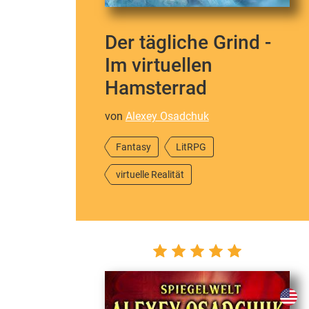
Der tägliche Grind -
Im virtuellen
Hamsterrad
von
Alexey Osadchuk
Fantasy
LitRPG
virtuelle Realität