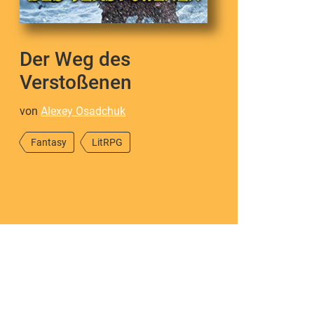
Der Weg des
Verstoßenen
von
Alexey Osadchuk
Fantasy
LitRPG