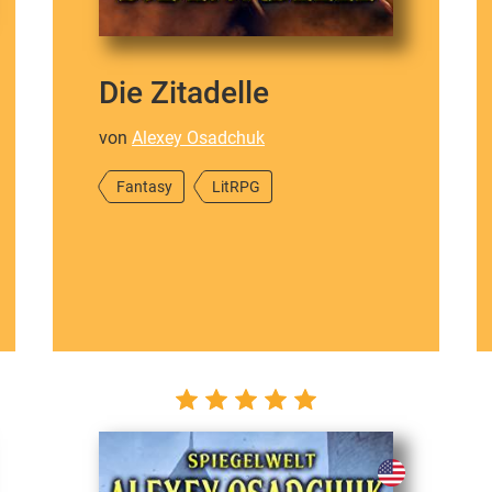
Die Zitadelle
von
Alexey Osadchuk
Fantasy
LitRPG