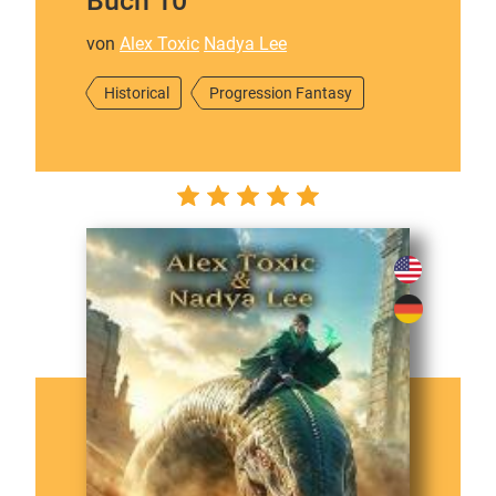
Buch 10
von
Alex Toxic
Nadya Lee
Historical
Progression Fantasy