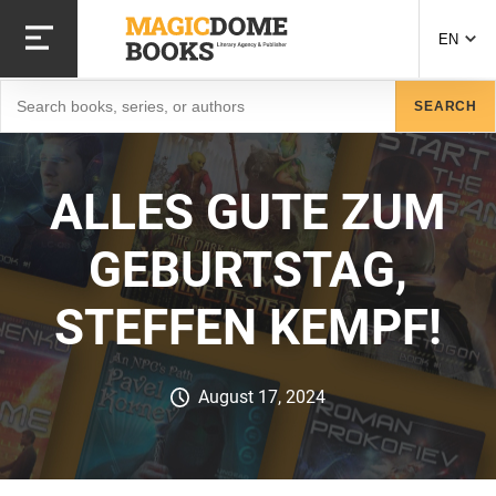
Skip
to
EN
main
content
Search
SEARCH
ALLES GUTE ZUM
GEBURTSTAG,
STEFFEN KEMPF!
August 17, 2024