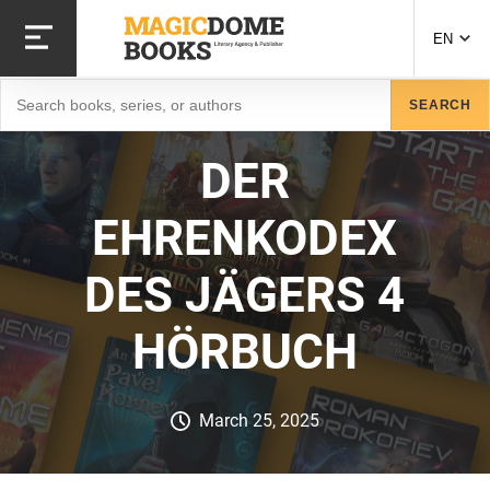
Skip
to
EN
main
content
Search
SEARCH
DER
EHRENKODEX
DES JÄGERS 4
HÖRBUCH
March 25, 2025