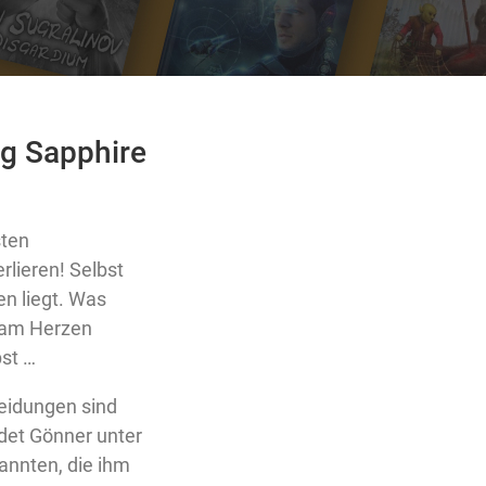
eg Sapphire
sten
rlieren! Selbst
n liegt. Was
 am Herzen
bst …
eidungen sind
ndet Gönner unter
annten, die ihm