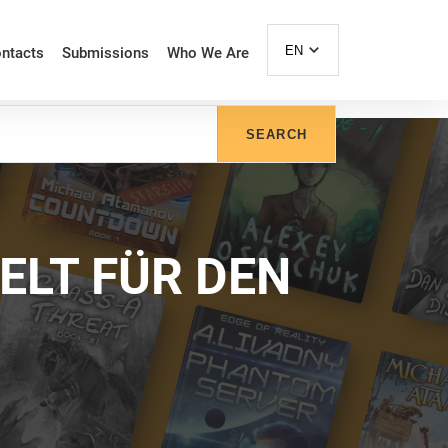
EN
ntacts
Submissions
Who We Are
SEARCH
ELT FÜR DEN