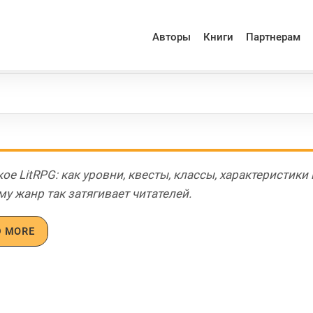
Авторы
Книги
Партнерам
кое LitRPG: как уровни, квесты, классы, характеристик
му жанр так затягивает читателей.
D MORE