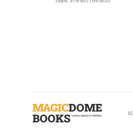
ISBN: 978-8077095655
©