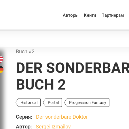
Авторы
Книги
Партнерам
Buch #2
DER SONDERBAR
BUCH 2
Historical
Portal
Progression Fantasy
Серия:
Der sonderbare Doktor
Автор:
Sergei Izmailov